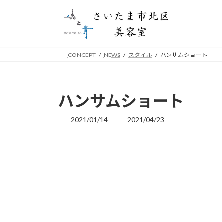
コ
ナ
ン
ビ
テ
ゲ
ン
ー
ツ
シ
CONCEPT
NEWS
スタイル
ハンサムショート
へ
ョ
ス
ン
キ
に
ハンサムショート
ッ
移
プ
動
2021/01/14
2021/04/23
最
終
更
新
日
時
: