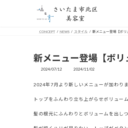
コ
ナ
ン
ビ
テ
ゲ
ン
ー
ツ
シ
CONCEPT
NEWS
スタイル
新メニュー登場【ボリ
へ
ョ
ス
ン
キ
に
新メニュー登場【ボリ
ッ
移
プ
動
2024/07/12
2024/11/02
最
終
更
2024年7月より新しいメニューが加わり
新
日
時
トップをふんわり立ち上がらせボリュー
:
髪の根元にふんわりとボリュームを出し