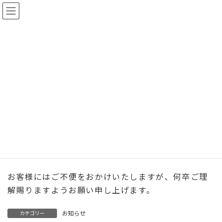
コ
ナ
ン
ビ
テ
ゲ
ン
ー
CONCEPT
NEWS
お知らせ
ツ
シ
臨時休業のお知らせ（2026年7月24日（金））
へ
ョ
ス
ン
キ
に
臨時休業のお知らせ（2026年7月
ッ
移
プ
動
24日（金））
2026/06/30
2026/06/30
最
終
更
誠に勝手ながら、7/24は夏季休暇のため臨時休業さ
新
日
せていただきます。
時
:
お客様にはご不便をおかけいたしますが、何卒ご理
解賜りますようお願い申し上げます。
お知らせ
カテゴリー