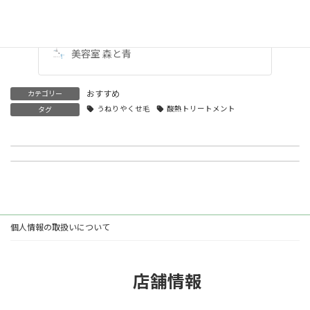
お手入れがラクになる！ 新・酸熱ト
リートメントの特徴 価格 髪…
美容室 森と青
おすすめ
カテゴリー
うねりやくせ毛
酸熱トリートメント
タグ
LINEの公式アカウントを開設しました
美容室だからこそできる美髪を保つ白髪ケア
2024/02/22
2024/06/01
個人情報の取扱いについて
店舗情報